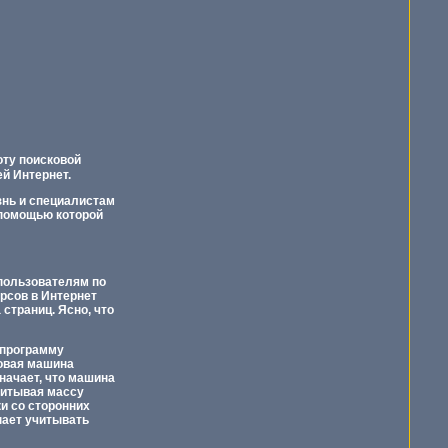
оту поисковой
й Интернет.
знь и специалистам
 помощью которой
 пользователям по
рсов в Интернет
страниц. Ясно, что
 программу
ковая машина
начает, что машина
читывая массу
ки со сторонних
инает учитывать