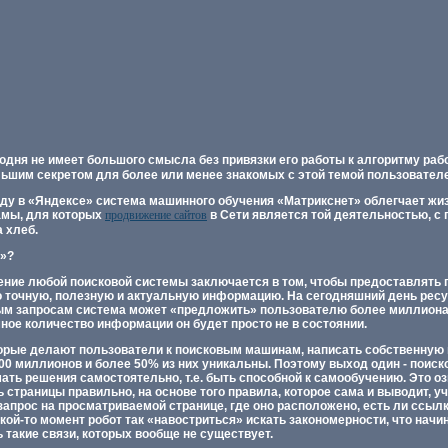
одня не имеет большого смысла без привязки его работы к алгоритму раб
льшим секретом для более или менее знакомых с этой темой пользователе
ду в «Яндексе» система машинного обучения «Матрикснет» облегчает жи
амы, для которых
продвижение сайтов
в Сети является той деятельностью, с
 хлеб.
т»?
чение любой поисковой системы заключается в том, чтобы предоставлять
 точную, полезную и актуальную информацию. На сегодняшний день ресу
орым запросам система может «предложить» пользователю более миллиона 
ное количество информации он будет просто не в состоянии.
торые делают пользователи к поисковым машинам, написать собственную
00 миллионов и более 50% из них уникальны. Поэтому выход один - поис
ть решения самостоятельно, т.е. быть способной к самообучению. Это оз
страницы правильно, на основе того правила, которое сама и выводит, у
запрос на просматриваемой странице, где оно расположено, есть ли ссыл
 какой-то момент робот так «навостриться» искать закономерности, что нач
 такие связи, которых вообще не существует.