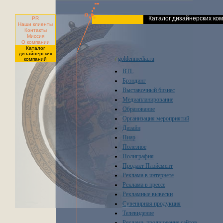
Каталог дизайнерских ко
PR
Наши клиенты
Контакты
Миссия
О компании
Каталог
дизайнерских
goldenmedia.ru
/
компаний
BTL
Брэндинг
Выставочный бизнес
Медиапланирование
Образование
Организация мероприятий
Дизайн
Пиар
Полезное
Полиграфия
Продакт Плэйсмент
Реклама в интернете
Реклама в прессе
Рекламные вывески
Сувенирная продукция
Телевидение
Реклама, продвижение сайтов