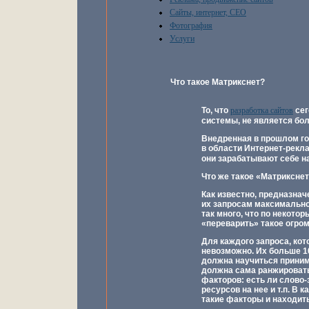
Сайты, интернет, СЕО
Фотография
Услуги
Что такое Матрикснет?
То, что
разработка сайтов
сег
системы, не является бо
Внедренная в прошлом го
в области Интернет-рекл
они зарабатывают себе на
Что же такое «Матриксне
Как известно, предназна
их запросам максимально
так много, что по некот
«переварить» такое огром
Для каждого запроса, ко
невозможно. Их больше 1
должна научиться принима
должна сама ранжировать 
факторов: есть ли слово-
ресурсов на нее и т.п. В
такие факторы и находить