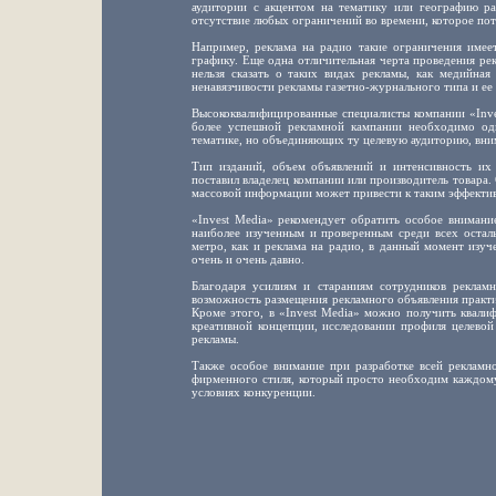
аудитории с акцентом на тематику или географию ра
отсутствие любых ограничений во времени, которое пот
Например, реклама на радио такие ограничения имее
графику. Еще одна отличительная черта проведения ре
нельзя сказать о таких видах рекламы, как медийная
ненавязчивости рекламы газетно-журнального типа и ее
Высококвалифицированные специалисты компании «Inve
более успешной рекламной кампании необходимо одн
тематике, но объединяющих ту целевую аудиторию, вни
Тип изданий, объем объявлений и интенсивность их 
поставил владелец компании или производитель товара.
массовой информации может привести к таким эффективн
«Invest Media» рекомендует обратить особое внимани
наиболее изученным и проверенным среди всех осталь
метро, как и реклама на радио, в данный момент изуч
очень и очень давно.
Благодаря усилиям и стараниям сотрудников рекламн
возможность размещения рекламного объявления практи
Кроме этого, в «Invest Media» можно получить квали
креативной концепции, исследовании профиля целевой
рекламы.
Также особое внимание при разработке всей рекламн
фирменного стиля, который просто необходим каждом
условиях конкуренции.