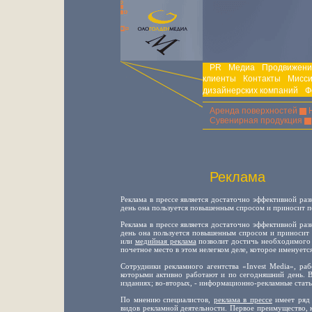
PR
Медиа
Продвижени
клиенты
Контакты
Мисс
дизайнерских компаний
Ф
Аренда поверхностей
Сувенирная продукция
Реклама
Реклама в прессе является достаточно эффективной ра
день она пользуется повышенным спросом и приносит п
Реклама в прессе является достаточно эффективной ра
день она пользуется повышенным спросом и приносит 
или
медийная реклама
позволит достичь необходимого р
почетное место в этом нелегком деле, которое именует
Сотрудники рекламного агентства «Invest Media», раб
которыми активно работают и по сегодняшний день. В
изданиях; во-вторых, - информационно-рекламные стать
По мнению специалистов,
реклама в прессе
имеет ряд 
видов рекламной деятельности. Первое преимущество, к