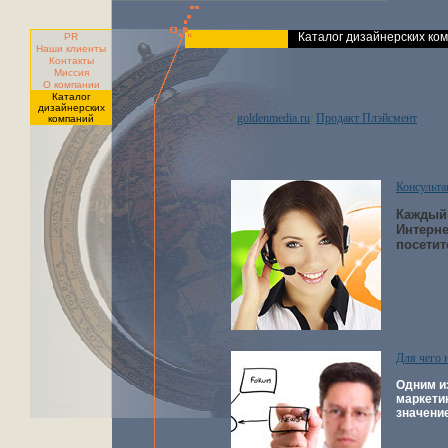
Каталог дизайнерских ко
PR
Наши клиенты
Контакты
Миссия
О компании
Каталог
дизайнерских
goldenmedia.ru
Продакт Плэйсмент
/
/
компаний
Консульта
Каждый 
Интерне
посетит
Для чего 
Одним и
маркети
значени