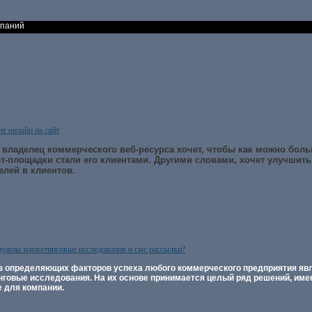
мпаний
нт онлайн на сайт
владелец коммерческого веб-ресурса хочет, чтобы как можно боль
т-площадки стали его клиентами. Другими словами, хочет улучшит
елей в клиентов.
нужны маркетинговые исследования и смс рассылки?
з определяющих факторов успеха любого коммерческого предприятия я
нговые исследования. На их основе принимается целый ряд решений, им
е для компании.