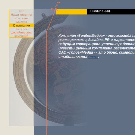
О компании
PR
Наши клиенты
Контакты
Миссия
О компании
Каталог
дизайнерских
Компания «ГолденМедиа» - это команда 
компаний
рынке рекламы, дизайна, PR и маркетин
ведущим корпорациям, успешно работающ
инвестиционным компаниям, развлекате
ОАО «ГолденМедиа» - это брэнд, символ
стабильность!
.
Статьи