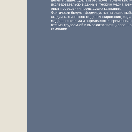
целей и задач. Сделать это может только ква
исследовательские данные, теорию медиа, цен
опыт проведения предыдущих кампаний.
Фактически бюджет формируется на этапе выб
стадии тактического медиапланирования, когд
медианосителями и определяются временные и
весьма трудоемкой и высококвалифицированно
кампании.