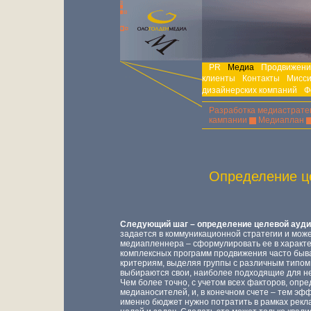
PR
Медиа
Продвижени
клиенты
Контакты
Мисс
дизайнерских компаний
Ф
Разработка медиастрате
кампании
Медиаплан
Определение ц
Следующий шаг – определение целевой ауди
задается в коммуникационной стратегии и мож
медиапленнера – сформулировать ее в характе
комплексных программ продвижения часто быв
критериям, выделяя группы с различным типом
выбираются свои, наиболее подходящие для н
Чем более точно, с учетом всех факторов, опр
медианосителей, и, в конечном счете – тем эф
именно бюджет нужно потратить в рамках рекл