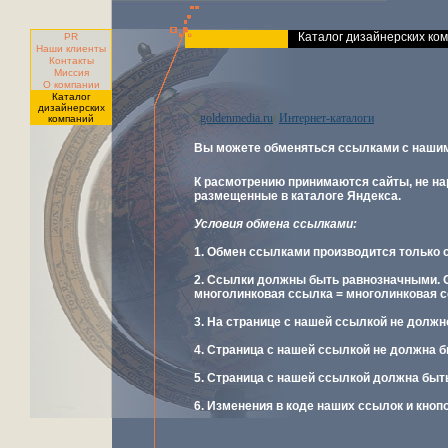
Каталог дизайнерских ко
PR
Наши клиенты
Контакты
Миссия
О компании
Каталог
дизайнерских
goldenmedia.ru
Интернет-каталоги
/
/
компаний
Вы можете обменяться ссылками с нашим
К расмотрению принимаются сайты, не н
размещенные в каталоге Яндекса.
Условия обмена ссылками:
1. Обмен ссылками производится только с
2. Ссылки должны быть равнозначными. 
многолинковая ссылка = многолинковая с
3. На странице с нашей ссылкой не должн
4. Страница с нашей ссылкой не должна 
5. Страница с нашей ссылкой должна быт
6. Изменения в коде наших ссылок и кноп