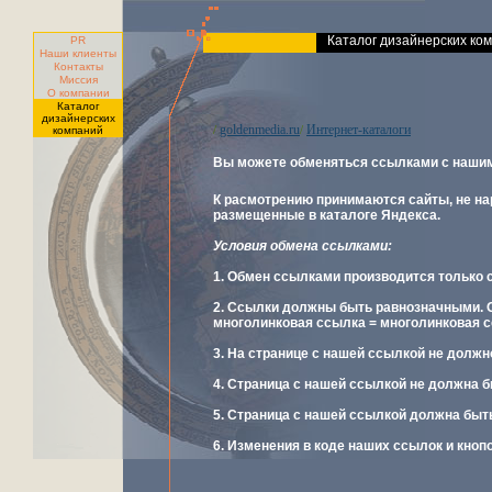
Каталог дизайнерских ко
PR
Наши клиенты
Контакты
Миссия
О компании
Каталог
дизайнерских
goldenmedia.ru
Интернет-каталоги
/
/
компаний
Вы можете обменяться ссылками с нашим
К расмотрению принимаются сайты, не н
размещенные в каталоге Яндекса.
Условия обмена ссылками:
1. Обмен ссылками производится только с
2. Ссылки должны быть равнозначными. 
многолинковая ссылка = многолинковая с
3. На странице с нашей ссылкой не должн
4. Страница с нашей ссылкой не должна 
5. Страница с нашей ссылкой должна быт
6. Изменения в коде наших ссылок и кноп