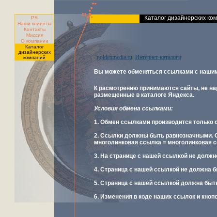
Каталог дизайнерских ко
PR
Наши клиенты
Контакты
Миссия
О компании
Каталог
дизайнерских
goldenmedia.ru
Интернет-каталоги
/
/
компаний
Вы можете обменяться ссылками с нашим
К расмотрению принимаются сайты, не н
размещенные в каталоге Яндекса.
Условия обмена ссылками:
1. Обмен ссылками производится только с
2. Ссылки должны быть равнозначными. 
многолинковая ссылка = многолинковая с
3. На странице с нашей ссылкой не должн
4. Страница с нашей ссылкой не должна 
5. Страница с нашей ссылкой должна быт
6. Изменения в коде наших ссылок и кноп