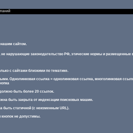
мпаний
 нашим сайтом.
 не нарушающие законодательство РФ, этические нормы и размещенные в
лько с сайтами близкими по тематике.
ыми. Однолинковая ссылка = однолинковая ссылка, многолинковая ссылк
нопка
 должно быть более 20 ссылок.
лжна быть закрыта от индексации поисковых машин.
а быть статичной (с неизменным URL).
и кнопок не допустимы.