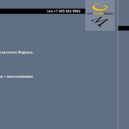
тел.+7 495 662 9982
 каталоге Яндекса.
а = многолинковая