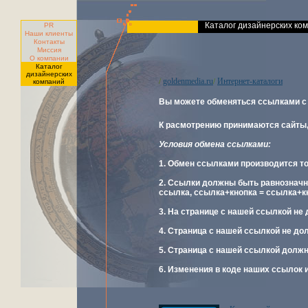
Каталог дизайнерских ко
PR
Наши клиенты
Контакты
Миссия
О компании
Каталог
дизайнерских
goldenmedia.ru
Интернет-каталоги
/
/
компаний
Вы можете обменяться ссылками с
К расмотрению принимаются сайты,
Условия обмена ссылками:
1. Обмен ссылками производится то
2. Ссылки должны быть равнозначн
ссылка, ссылка+кнопка = ссылка+к
3. На странице с нашей ссылкой не
4. Страница с нашей ссылкой не до
5. Страница с нашей ссылкой должн
6. Изменения в коде наших ссылок 