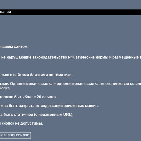
мпаний
 нашим сайтом.
 не нарушающие законодательство РФ, этические нормы и размещенные в
лько с сайтами близкими по тематике.
ыми. Однолинковая ссылка = однолинковая ссылка, многолинковая ссылк
нопка
 должно быть более 20 ссылок.
лжна быть закрыта от индексации поисковых машин.
а быть статичной (с неизменным URL).
и кнопок не допустимы.