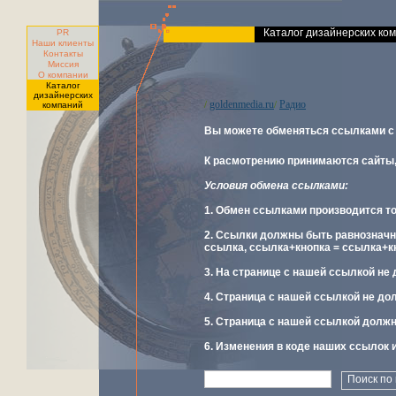
Каталог дизайнерских ко
PR
Наши клиенты
Контакты
Миссия
О компании
Каталог
дизайнерских
goldenmedia.ru
Радио
/
/
компаний
Вы можете обменяться ссылками с
К расмотрению принимаются сайты,
Условия обмена ссылками:
1. Обмен ссылками производится то
2. Ссылки должны быть равнозначн
ссылка, ссылка+кнопка = ссылка+к
3. На странице с нашей ссылкой не
4. Страница с нашей ссылкой не до
5. Страница с нашей ссылкой должн
6. Изменения в коде наших ссылок 