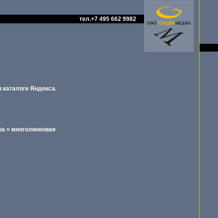
тел.+7 495 662 9982
 каталоге Яндекса.
а = многолинковая