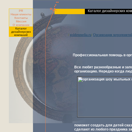
Каталог дизайнерских ко
PR
Наши клиенты
Контакты
Миссия
О компании
Каталог
дизайнерских
goldenmedia.ru
Организация мероприяти
/
/
компаний
Профессиональная помощь в орг
Все любят разнообразные и запо
организацию. Нередко когда лю
поможет создать для детей сказ
сделают из любого праздника з