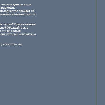
сли речь идет о самом
 продумать
 празднество пройдет на
ованный специалистами по
ие гостей? Приглашенные
льно? Обращайтесь в
 это не только
мент, который невозможно
у агентства, вы