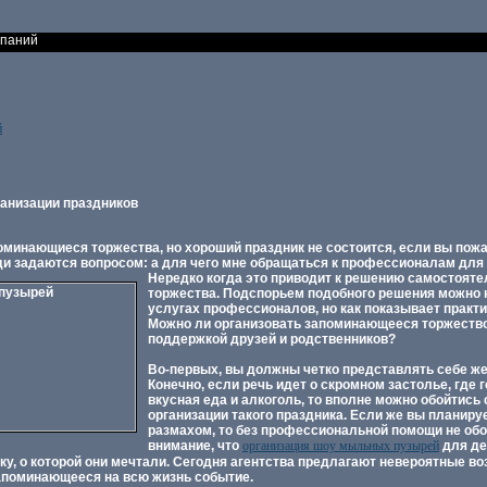
мпаний
й
анизации праздников
минающиеся торжества, но хороший праздник не состоится, если вы пожа
ди задаются вопросом: а для чего мне обращаться к профессионалам для
Нередко когда это приводит к решению самостояте
торжества. Подспорьем подобного решения можно 
услугах профессионалов, но как показывает практик
Можно ли организовать запоминающееся торжеств
поддержкой друзей и родственников?
Во-первых, вы должны четко представлять себе ж
Конечно, если речь идет о скромном застолье, где
вкусная еда и алкоголь, то вполне можно обойтись
организации такого праздника. Если же вы планиру
размахом, то без профессиональной помощи не обо
внимание, что
организация шоу мыльных пузырей
для де
ку, о которой они мечтали. Сегодня агентства предлагают невероятные в
апоминающееся на всю жизнь событие.