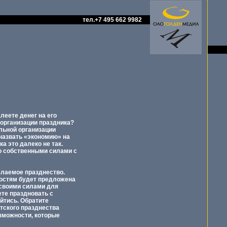
тел.+7 495 662 9982
леете денег на его
 организации праздника?
льной организации
назвать «экономию» на
а это далеко не так.
о собственными силами с
елаемое празднество.
 гостям будет предложена
 своими силами для
ете праздновать с
йтись. Обратите
тского празднества
озможности, которые