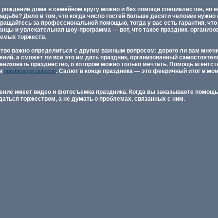
 рождение дома в семейном кругу можно и без помощи специалистов, но е
адьбе? Дело в том, что когда число гостей больше десяти человек нужно
ащайтесь за профессиональной помощью, тогда у вас есть гарантия, что
танцы и увлекательная шоу-программа — вот, что такое праздник, организ
аемых торжеств.
ство важно определиться с другим важным вопросом: дорого ли вам мнен
ений, а сможет ли все это им дать праздник, организованный самостояте
ганизовать празднество, о котором можно только мечтать. Помощь агентств
 и
организация салютов
. Салют в конце праздника — это фееричный итог и мо
ение имеет видео и фотосъемка праздника. Когда вы заказываете помощь 
аться торжеством, а не думать о проблемах, связанных с ним.