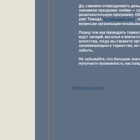
Да, скромно отпраздновать день
значимом празднике любви — св
развлекательную программу. Обр
ура! Тамада,
музыкальный салют
, 
вопросам организации незабыв
Перед тем как проводить торже
ждут эмоций, веселья и впечатл
агентства, тогда вы сможете ор
запоминающееся торжество, но
забыть.
Не забывайте, что большое знач
получаете возможность наслажд
Вернуться в каталог