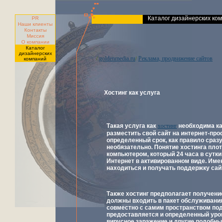
Каталог дизайнерских ко
PR
Наши клиенты
Контакты
Миссия
О компании
Каталог
дизайнерских
goldenmedia.ru
Реклама, продвижение сайтов
/
/
компаний
Хостинг как услуга
Такая услуга как
хостинг
необходима ка
разместить свой сайт на интернет-про
определенный срок, как правило сраз
необязательно. Понятие хостинга пло
компьютером, который 24 часа в сутки
Интернет в активированном виде. Имен
находиться и получать поддержку сай
Также хостинг предполагает получени
должны входить в пакет обслуживания
совместно с самим пространством под
предоставляется и определенный урове
вирусное заражение и другие подобны