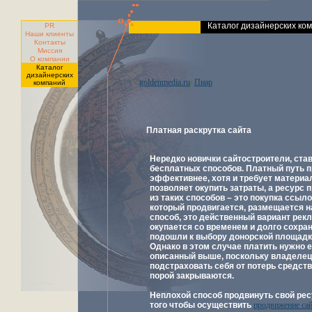
Каталог дизайнерских ко
PR
Наши клиенты
Контакты
Миссия
О компании
Каталог
дизайнерских
goldenmedia.ru
Пиар
/
/
компаний
Платная раскрутка сайта
Нередко новички сайтостроители, став
бесплатных способов. Платный путь 
эффективнее, хотя и требует материа
позволяет окупить затраты, а ресурс 
из таких способов – это покупка ссыло
который продвигается, размещается н
способ, это действенный вариант рек
окупается со временем и долго сохра
подошли к выбору донорской площадки
Однако в этом случае платить нужно 
описанный выше, поскольку владелец 
подстраховать себя от потерь средст
порой закрываются.
Неплохой способ продвинуть свой рес
того чтобы осуществить
продвижение сай