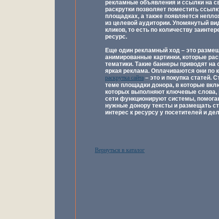
рекламные объявления и ссылки на св
раскрутки позволяет поместить ссыл
площадках, а также появляется непло
из целевой аудитории. Упомянутый ви
кликов, то есть по количеству заинт
ресурс.
Еще один рекламный ход – это размещ
анимированные картинки, которые ра
тематики. Такие баннеры приводят на
яркая реклама. Оплачиваются они по к
раскрутка сайта
– это и покупка статей. 
теме площадки донора, в которые вк
которых выполняют ключевые слова, р
сети функционируют системы, помога
нужные донору тексты и размещать с
интерес к ресурсу у посетителей и д
Вернуться в каталог