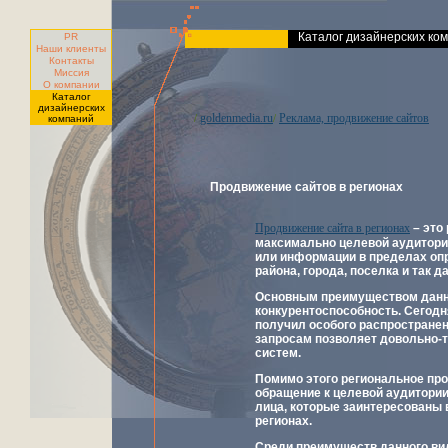
Каталог дизайнерских ко
PR
Наши клиенты
Контакты
Миссия
О компании
Каталог
дизайнерских
goldenmedia.ru
Реклама, продвижение сайтов
/
/
компаний
Продвижение сайтов в регионах
Продвижение сайта в регионах
– это
максимально целевой аудитории
или информации в пределах оп
района, города, поселка и так да
Основным преимуществом данно
конкурентоспособность. Сегодн
получил особого распространен
запросам позволяет довольно-т
систем.
Помимо этого
региональное пр
обращение к целевой аудитории.
лица, которые заинтересованы 
регионах.
Среди преимуществ данного вид