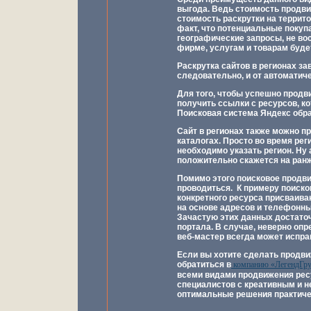
выгода. Ведь стоимость продви
стоимость раскрутки на террито
факт, что потенциальные покуп
географические запросы, не вос
фирме, услугам и товарам буде
Раскрутка сайтов в регионах за
следовательно, и от автоматиче
Для того, чтобы успешно продв
получить ссылки с ресурсов, к
Поисковая система Яндекс обра
Сайт в регионах также можно п
каталогах. Просто во время рег
необходимо указать регион. Ну 
положительно скажется на ранж
Помимо этого поисковое
продви
проводиться. К примеру поиск
конкретного ресурса присваиваю
на основе адресов и телефонны
Зачастую этих данных достаточ
портала. В случае, неверно оп
веб-мастер всегда может испра
Если вы хотите сделать продви
обратиться в
компанию «ЛегендГр
всеми видами продвижения рес
специалистов с креативным и 
оптимальные решения практиче