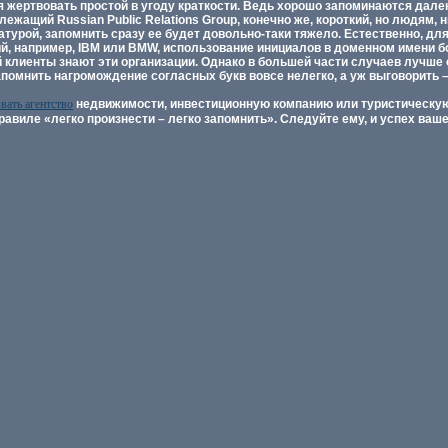
я жертвовать простой в угоду краткости. Ведь хорошо запоминаются далек
лежащий Russian Public Relations Group, конечно же, короткий, но людям, н
турой, запомнить сразу ее будет довольно-таки тяжело. Естественно, дл
й, например, IBM или BMW, использование инициалов в доменном имени б
 клиенты знают эти организации. Однако в большей части случаев лучше 
запомнить нагромождение согласных букв вовсе нелегко, а уж выговорить –
звать агентство
недвижимости, инвестиционную компанию или туристическу
авиле «легко произнести – легко запомнить». Следуйте ему, и успех ва