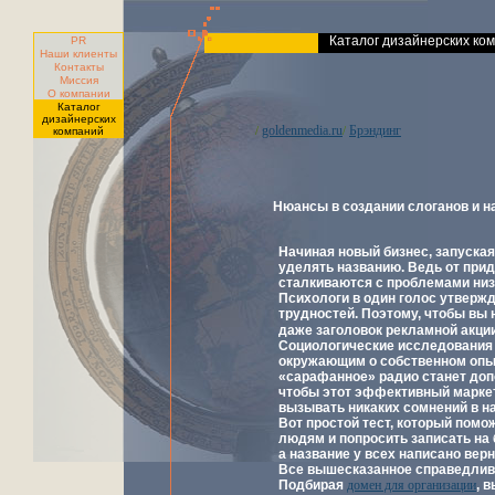
Каталог дизайнерских ко
PR
Наши клиенты
Контакты
Миссия
О компании
Каталог
дизайнерских
goldenmedia.ru
Брэндинг
/
/
компаний
Нюансы в создании слоганов и н
Начиная новый бизнес, запуска
уделять названию. Ведь от при
сталкиваются с проблемами низк
Психологи в один голос утвержд
трудностей. Поэтому, чтобы вы
даже заголовок рекламной акции
Социологические исследования 
окружающим о собственном опыт
«сарафанное» радио станет доп
чтобы этот эффективный маркет
вызывать никаких сомнений в н
Вот простой тест, который помо
людям и попросить записать на б
а название у всех написано верн
Все вышесказанное справедливо
Подбирая
домен для организации
, 