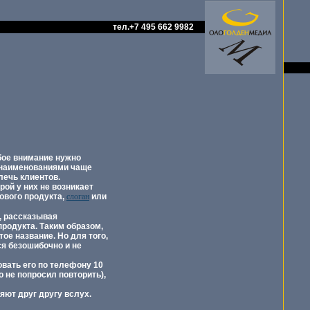
тел.+7 495 662 9982
бое внимание нужно
и наименованиями чаще
лечь клиентов.
ой у них не возникает
ового продукта,
слоган
или
, рассказывая
родукта. Таким образом,
е название. Но для того,
я безошибочно и не
вать его по телефону 10
о не попросил повторить),
яют друг другу вслух.