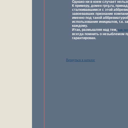
Однако ни в коем случает нельз
К примеру, домен rprg.ru, принад
сталкивавшимся с этой аббревиа
завоевавших признание компани
именно под такой аббревиатурой
использования инициалов, т.к. 
каждому.
Итак, размышляя над тем,
как на
всегда помнить о незыблемом пр
гарантирован.
Вернуться в каталог