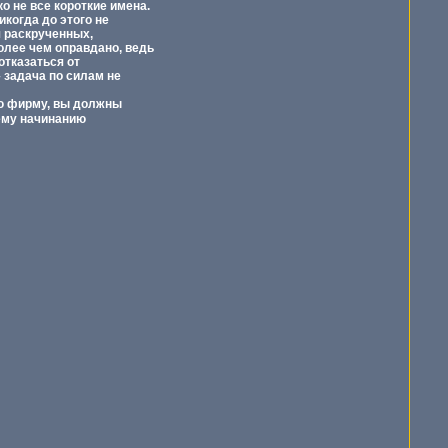
о не все короткие имена.
икогда до этого не
я раскрученных,
олее чем оправдано, ведь
отказаться от
 задача по силам не
ю фирму, вы должны
шему начинанию