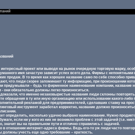
мпаний
азваний
я интересный проект или выводя на рынок очередную торговую марку, осо
думанного имя зачастую зависит успех всего дела. Фирмы с непонятным
их продаж. В то время как хорошее название само по себе способно прив
ают, что люди скорее запоминают ту информацию, при произношении котор
 ни придумывали – будь то фирменное наименование компании, название н
 - они обязательно должны легко произноситься.
доказали, что именно незаковыристые названия люди склонны повторять
е обращения в ту или иную организацию или использовании какого-либо п
олнительной рекламой для предпринимателей, сделавших ставку на просто
инговый инструмент заработал корректно, название должно произноситьс
аписании.
жет определить, насколько удачно выбрано наименование. Нужно продикто
умаге, если ни у кого из них не возникло проблем с этой задачей (т.е. никт
о, значит вы на правильном пути и отлично справились с задачей.
 в отношении интернет-адреса фирмы. Ведь его-то уж люди часто повтор
вы должны учесть еще одно требование – краткость.