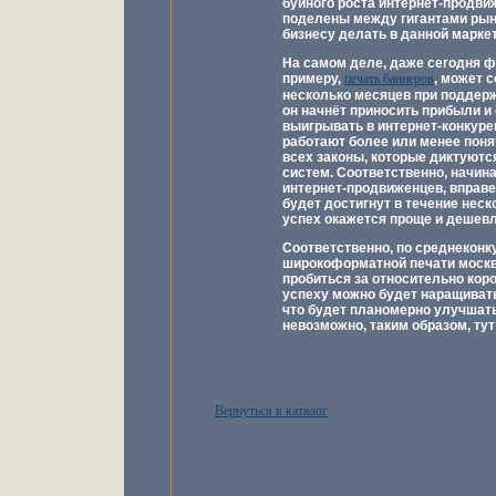
буйного роста интернет-продвиж
поделены между гигантами рынка
бизнесу делать в данной марке
На самом деле, даже сегодня фи
примеру,
печать баннеров
, может 
несколько месяцев при поддерж
он начнёт приносить прибыли и 
выигрывать в интернет-конкурен
работают более или менее пон
всех законы, которые диктуют
систем. Соответственно, начи
интернет-продвиженцев, вправе
будет достигнут в течение нес
успех окажется проще и дешевле
Соответственно, по среднеконк
широкоформатной печати москв
пробиться за относительно кор
успеху можно будет наращивать
что будет планомерно улучшать
невозможно, таким образом, тут 
Вернуться в каталог