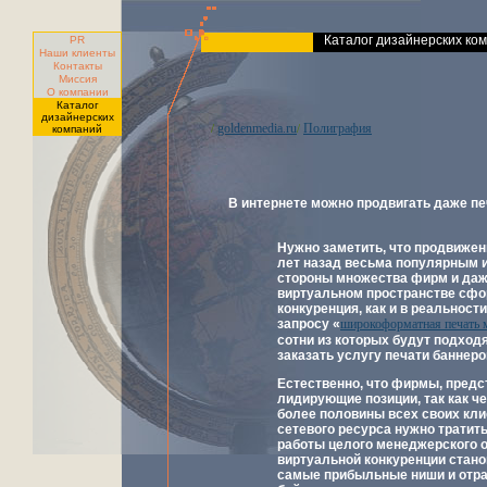
Каталог дизайнерских ко
PR
Наши клиенты
Контакты
Миссия
О компании
Каталог
дизайнерских
goldenmedia.ru
Полиграфия
/
/
компаний
В интернете можно продвигать даже пе
Нужно заметить, что продвижен
лет назад весьма популярным и
стороны множества фирм и даже
виртуальном пространстве сфо
конкуренция, как и в реальност
запросу «
широкоформатная печать 
сотни из которых будут подхо
заказать услугу печати баннер
Естественно, что фирмы, предс
лидирующие позиции, так как ч
более половины всех своих кли
сетевого ресурса нужно тратит
работы целого менеджерского о
виртуальной конкуренции стано
самые прибыльные ниши и отра