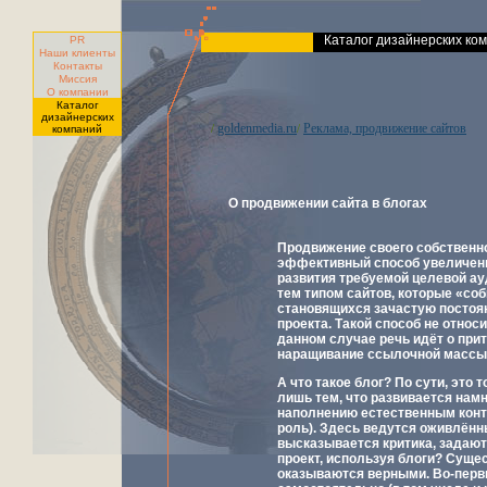
Каталог дизайнерских ко
PR
Наши клиенты
Контакты
Миссия
О компании
Каталог
дизайнерских
goldenmedia.ru
Реклама, продвижение сайтов
/
/
компаний
О продвижении сайта в блогах
Продвижение своего собственно
эффективный способ увеличения
развития требуемой целевой ау
тем типом сайтов, которые «со
становящихся зачастую постоя
проекта. Такой способ не относ
данном случае речь идёт о прито
наращивание ссылочной массы
А что такое блог? По сути, это 
лишь тем, что развивается нам
наполнению естественным конте
роль). Здесь ведутся оживлённ
высказывается критика, задают
проект, используя блоги? Сущес
оказываются верными. Во-перв