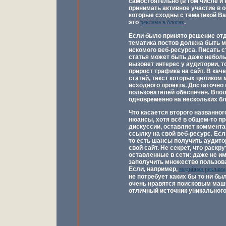
самостоятельно (в том числе и 
принимать активное участие в 
которые сходны с тематикой Ва
это
реклама в блогах
.
Если было принято решение отд
тематика постов должна быть 
искомого веб-ресурса. Писать с
статья может быть даже неболь
вызовет интерес у аудитории, 
прирост трафика на сайт. В кач
статей, текст которых целиком
исходного проекта. Достаточно 
пользователей обеспечен. Впол
одновременно на нескольких бл
Что касается второго названног
нюансы, хотя всё в общем-то пре
дискуссии, оставляет коммента
ссылку на свой веб-ресурс. Есл
то есть шансы получить аудито
свой сайт. Не секрет, что раск
оставленные в сети: даже не и
заполучить множество пользова
Если, например,
медийная реклама
не потребует каких бы то ни бы
очень нравятся поисковым маш
отличный источник уникального