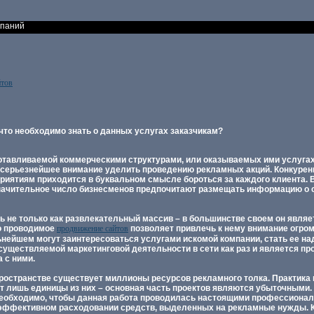
мпаний
йтов
 что необходимо знать о данных услугах заказчикам?
зготавливаемой коммерческими структурами, или оказываемых ими услугах
серьезнейшее внимание уделить проведению рекламных акций. Конкурен
приятиям приходится в буквальном смысле бороться за каждого клиента.
начительное число бизнесменов предпочитают размещать информацию о 
ь не только как развлекательный массив – в большинстве своем он явля
о проводимое
продвижение сайтов
позволяет привлечь к нему внимание огром
ьнейшем могут заинтересоваться услугами искомой компании, стать ее н
существляемой маркетинговой деятельности в сети как раз и является пр
 с ними.
пространстве существует миллионы ресурсов рекламного толка. Практика 
т лишь единицы из них – основная часть проектов являются убыточными.
 необходимо, чтобы данная работа проводилась настоящими профессионал
 эффективном расходовании средств, выделенных на рекламные нужды. К