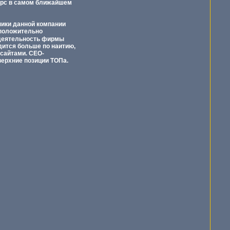
сурс в самом ближайшем
ники данной компании
 положительно
 деятельность фирмы
дится больше по наитию,
 сайтами. СЕО-
верхние позиции ТОПа.