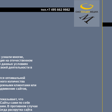
тел.+7 495 662 9982
 узнали многие,
ция на отечественном
 В данных условиях
своей деятельности в
ется оптимальной
ного количества
адежными клиентами или
одвижение сайтов,
показывает, что
 Сайты сами по себе
ами. В противном случае
огда раскрутка сайта