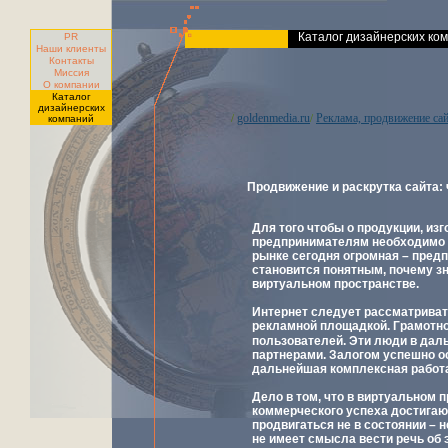
Каталог дизайнерских ко
PR
Наши клиенты
Контакты
Миссия
О компании
Каталог
дизайнерских
goldenmedia.ru
Реклама, продвижение са
/
/
компаний
Продвижение и раскрутка сайта:
Для того чтобы о продукции, и
предпринимателям необходимо 
рынке сегодня огромная – пред
становится понятным, почему з
виртуальном пространстве.
Интернет следует рассматриват
рекламной площадкой. Грамотн
пользователей. Эти люди в дал
партнерами. Залогом успешно о
дальнейшая комплексная работа
Дело в том, что в виртуальном 
коммерческого успеха достигаю
продвигаться не в состоянии –
не имеет смысла вести речь об