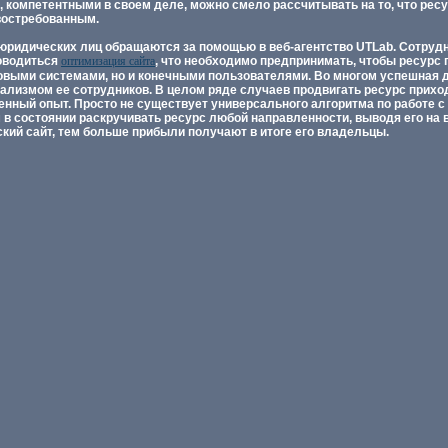
 компетентными в своем деле, можно смело рассчитывать на то, что ре
востребованным.
юридических лиц обращаются за помощью в веб-агентство UTLab. Сотруд
роводиться
оптимизация сайта
, что необходимо предпринимать, чтобы ресурс
овыми системами, но и конечными пользователями. Во многом успешная
лизмом ее сотрудников. В целом ряде случаев продвигать ресурс прихо
енный опыт. Просто не существует универсального алгоритма по работе с
в состоянии раскручивать ресурс любой направленности, выводя его на 
кий сайт, тем больше прибыли получают в итоге его владельцы.