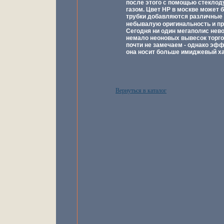
после этого с помощью стеклод
газом. Цвет НР в москве может 
трубки добавляются различные 
небывалую оригинальность и пр
Сегодня ни один мегаполис нев
немало неоновых вывесок торгов
почти не замечаем - однако эффе
она носит больше имиджевый ха
Вернуться в каталог