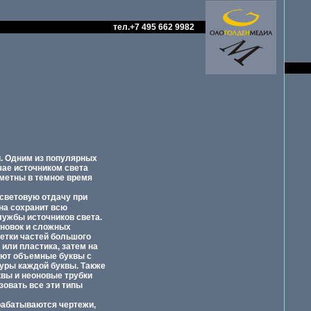
тел.+7 495 662 9982
. Одним из популярных
чае источником света
аметны в темное время
 световую отдачу при
она сохранит всю
лужбы источников света.
ановок и сложных
етки частей большого
или пластика, затем на
ают объемные буквы с
туры каждой буквы. Также
квы и неоновые трубки
зовать все эти типы
зрабатываются чертежи,