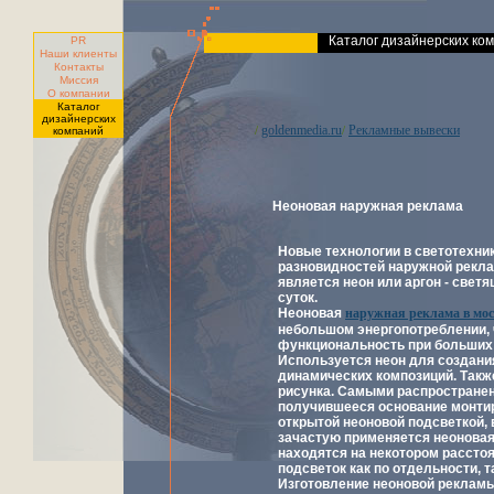
Каталог дизайнерских ко
PR
Наши клиенты
Контакты
Миссия
О компании
Каталог
дизайнерских
goldenmedia.ru
Рекламные вывески
/
/
компаний
Неоновая наружная реклама
Новые технологии в светотехни
разновидностей наружной рекла
является неон или аргон - све
суток.
Неоновая
наружная реклама в мос
небольшом энергопотреблении, ч
функциональность при больших 
Используется неон для создани
динамических композиций. Такж
рисунка. Самыми распространен
получившееся основание монти
открытой неоновой подсветкой, 
зачастую применяется неоновая
находятся на некотором расстоя
подсветок как по отдельности, т
Изготовление неоновой рекламы 