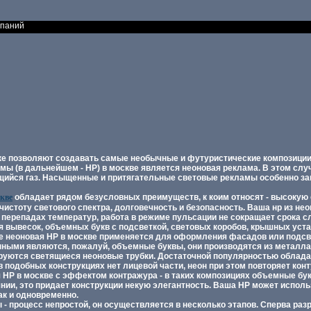
мпаний
ке позволяют создавать самые необычные и футуристические композиции
мы (в дальнейшем - НР) в москве является неоновая реклама. В этом слу
тящийся газ. Насыщенные и притягательные световые рекламы особенно з
кве
обладает рядом безусловных преимуществ, к коим относят - высокую
истоту светового спектра, долговечность и безопасность. Ваша нр из не
перепадах температур, работа в режиме пульсации не сокращает срока с
я вывесок, объемных букв с подсветкой, световых коробов, крышных уст
е неоновая НР в москве применяется для оформления фасадов или подсв
ными являются, пожалуй, объемные буквы, они производятся из металла 
руются светящиеся неоновые трубки. Достаточной популярностью облад
в подобных конструкциях нет лицевой части, неон при этом повторяет кон
 НР в москве с эффектом контражура - в таких композициях объемные бу
нии, это придает конструкции некую элегантность. Ваша НР может исполь
ак и одновременно.
- процесс непростой, он осуществляется в несколько этапов. Сперва ра