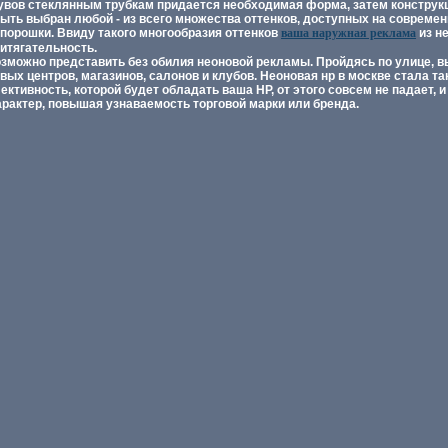
увов стеклянным трубкам придается необходимая форма, затем конструк
быть выбран любой - из всего множества оттенков, доступных на современ
порошки. Ввиду такого многообразия оттенков
ваша наружная реклама
из н
итягательность.
озможно представить без обилия неоновой рекламы. Пройдясь по улице, 
ых центров, магазинов, салонов и клубов. Неоновая нр в москве стала та
ктивность, которой будет обладать ваша НР, от этого совсем не падает, и
рактер, повышая узнаваемость торговой марки или бренда.