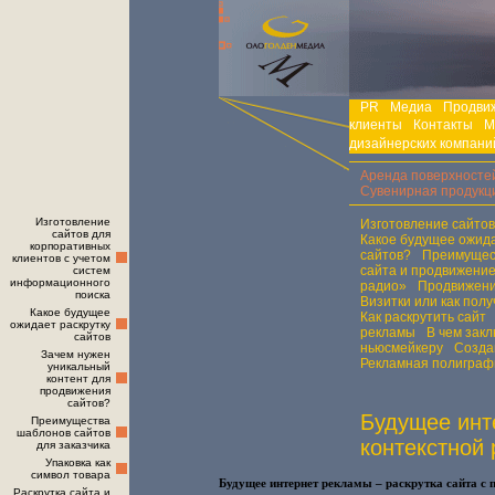
PR
Медиа
Продви
клиенты
Контакты
М
дизайнерских компани
Аренда поверхносте
Сувенирная продукц
Изготовление
Изготовление сайтов
сайтов для
Какое будущее ожида
корпоративных
сайтов?
Преимущест
клиентов с учетом
сайта и продвижение
систем
информационного
радио»
Продвижение
поиска
Визитки или как пол
Какое будущее
Как раскрутить сайт
ожидает раскрутку
рекламы
В чем зак
сайтов
ньюсмейкеру
Созда
Зачем нужен
Рекламная полиграф
уникальный
контент для
продвижения
сайтов?
Будущее инт
Преимущества
шаблонов сайтов
контекстной
для заказчика
Упаковка как
символ товара
Будущее интернет рекламы – раскрутка сайта с
Раскрутка сайта и