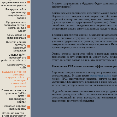
продвижение его в
В каком направлении в будущем будет развиватьс
поисковиках рунета
эффективными?
Раскрутка сайта
при помощи
В наше время в российском интернете можно говор
«сарафанного
Первая – это поведенческий маркетинг. За эти
радио»
широкий спектр механизмов, которые позволяют 
Продвижение и
(сузить до самого ядра целевой аудитории). Уже
раскрутка сайта в
подобных систем поведенческого маркетинга, ос
компании Seo
осуществляя анализ анкетных данных каждого поль
Dream
Тематика перспектив данной технологии заставляет 
Семь шагов на
пути к рекламе
планы гигантов сбудутся, контекстную рекламу 
учетом содержимого страницы, но и в зависимо
Визитки или как
интересы пользователя были зафиксированы в Интер
получить
музыка играет у него в наушниках.
желаемый
результат
Одним словом, раскрутка сайта с помощью конт
Создал сайт -
технологий в сети Интернет и, может быть, осущ
проверяй его
будет донесено только до тех, кто действительно в
работоспособность
Как раскрутить
Технология PPA – максимально эффективная рас
сайт
Будущее интернет
Еще одно модное веяние в интернет рекламе связ
рекламы –
рекламодатель. В наше время
раскрутка сайта
може
раскрутка сайта с
показ), PPCI (контекстная реклама, оплата за пе
помощью
увеличить эффективность рекламы и в наше время
контекстной
за действие, которое выполнено пользователем на с
рекламы
В чем заключаются
Под действием может пониматься все что угодно –
принципы SMO и
активно, раскрутка сайта с использованием технол
SMM в
рекламодателей и, если исходить из экспертны
продвижении
технологии контекстной рекламы.
сайта?
Несколько советов
ньюсмейкеру
Создание сайтов –
в чем заключаются