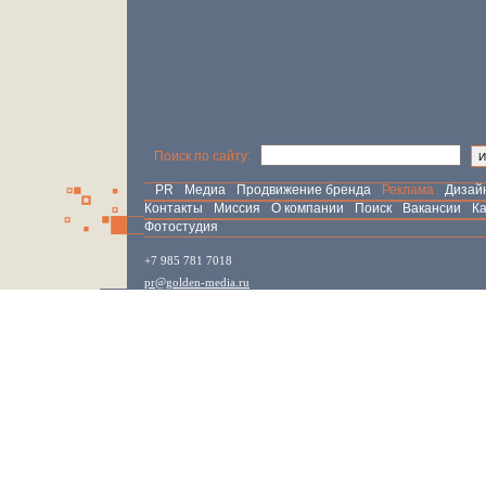
Поиск по сайту:
PR
Медиа
Продвижение бренда
Реклама
Дизай
Контакты
Миссия
О компании
Поиск
Вакансии
Ка
Фотостудия
+7 985 781 7018
pr@golden-media.ru
Создание сайта:
smartsoft
|
компаний
Каталог статей